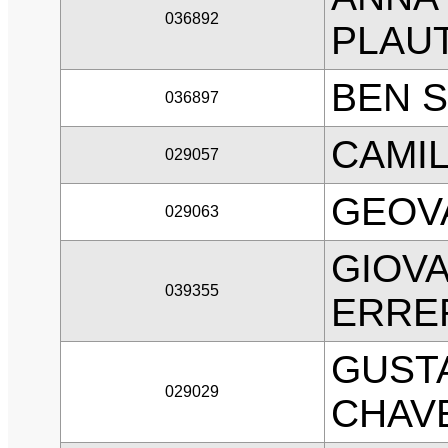
036892
PLAU
BEN 
036897
CAMIL
029057
GEOV
029063
GIOV
039355
ERRE
GUST
029029
CHAV