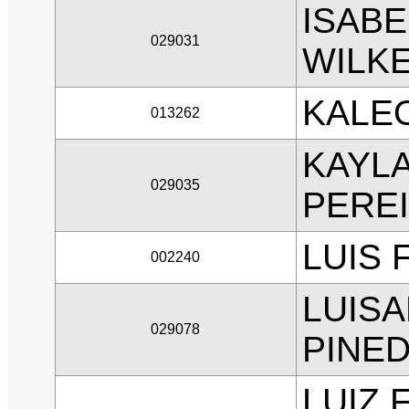
ISABE
029031
WILK
KALE
013262
KAYLA
029035
PEREI
LUIS 
002240
LUISA
029078
PINE
LUIZ