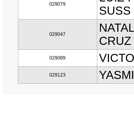
029079
SUSS
NATAL
029047
CRUZ
VICT
029089
YASMI
029123