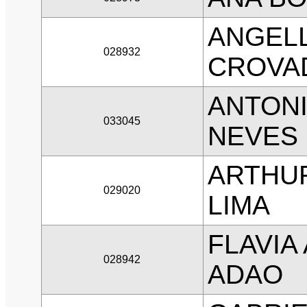
ANGELL
028932
CROVA
ANTONI
033045
NEVES
ARTHUR
029020
LIMA
FLAVIA
028942
ADAO