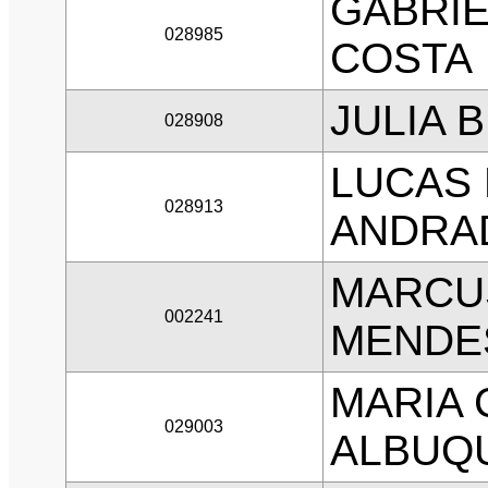
GABRIE
028985
COSTA
JULIA 
028908
LUCAS 
028913
ANDRA
MARCUS
002241
MENDE
MARIA 
029003
ALBUQ