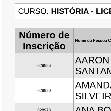
CURSO:
HISTÓRIA - LIC
Número de
Nome da Pessoa C
Inscrição
AARON
028886
SANTA
AMAND
028930
SILVEI
ANA BO
028973