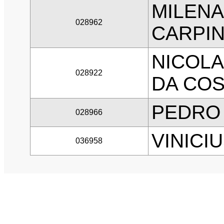
MILENA
028962
CARPI
NICOLA
028922
DA COS
PEDRO
028966
VINICI
036958