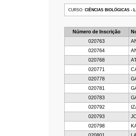
CURSO:
CIÊNCIAS BIOLÓGICAS - LI
Número de Inscrição
N
020763
A
020764
A
020768
A
020771
C
020778
G
020781
G
020783
G
020792
I
020793
J
020798
K
020801
L