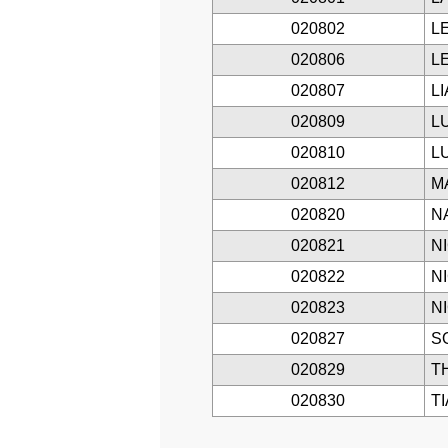
020802
L
020806
L
020807
L
020809
L
020810
L
020812
M
020820
N
020821
N
020822
N
020823
N
020827
S
020829
T
020830
T