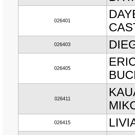
DAY
026401
CAS
DIE
026403
ERI
026405
BUC
KAU
026411
MIK
LIV
026415