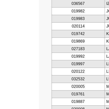
036567
I
019982
J
019983
J
020114
J
019742
K
019869
K
027183
L
019992
L
019997
L
020122
L
032532
L
020005
M
019761
M
019887
M