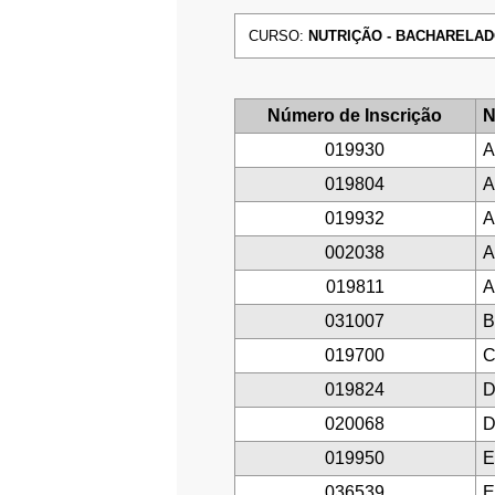
CURSO:
NUTRIÇÃO - BACHARELADO -
Número de Inscrição
N
019930
A
019804
A
019932
A
002038
A
019811
A
031007
B
019700
C
019824
D
020068
D
019950
E
036539
E