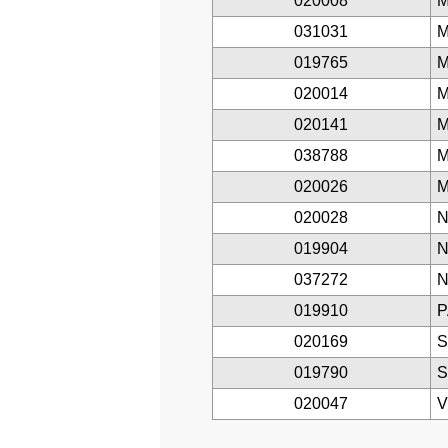
020008
M
031031
M
019765
M
020014
M
020141
M
038788
M
020026
M
020028
N
019904
N
037272
N
019910
P
020169
S
019790
S
020047
V