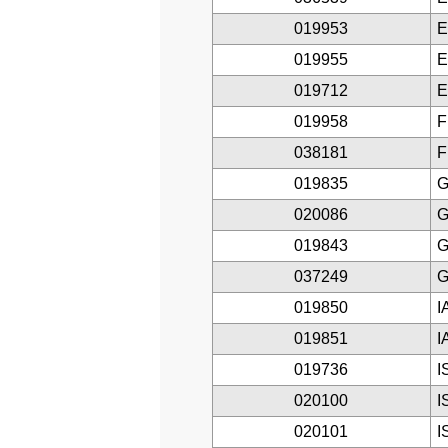
019953
E
019955
E
019712
E
019958
F
038181
F
019835
G
020086
G
019843
G
037249
G
019850
I
019851
I
019736
I
020100
I
020101
I