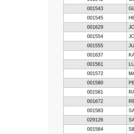
001543
G
001545
H
001629
J
001554
J
001555
J
001637
K
001561
L
001572
M
001580
P
001581
R
001672
R
001583
S
029126
S
001584
S