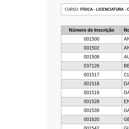
CURSO:
FÍSICA - LICENCIATURA - C
Número de Inscrição
No
001500
AN
001502
A
001508
A
037126
B
001517
C
001518
DA
001519
DA
001528
E
001539
G
001620
G
001542
G