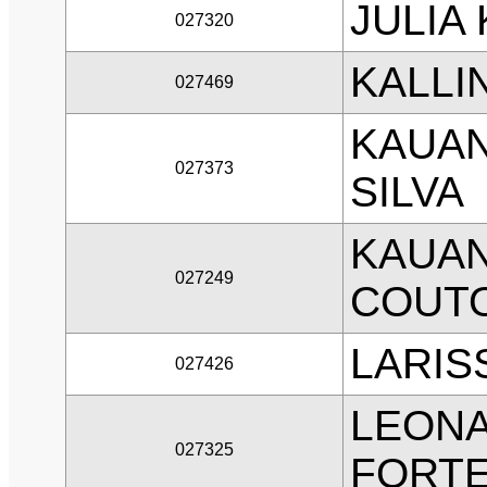
JULIA
027320
KALLI
027469
KAUAN
027373
SILVA
KAUAN
027249
COUTO
LARIS
027426
LEON
027325
FORTE