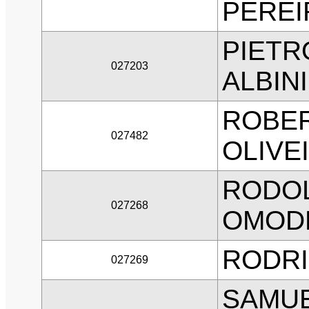
PEREI
PIET
027203
ALBINI
ROBER
027482
OLIVE
RODO
027268
OMOD
RODRI
027269
SAMUE