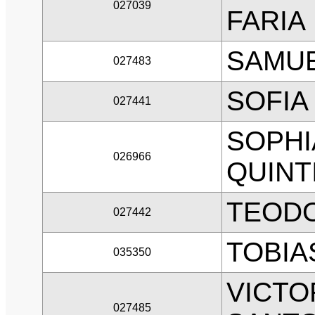
027039
FARIA
SAMUE
027483
SOFIA
027441
SOPHI
026966
QUINT
TEODO
027442
TOBIA
035350
VICTO
027485