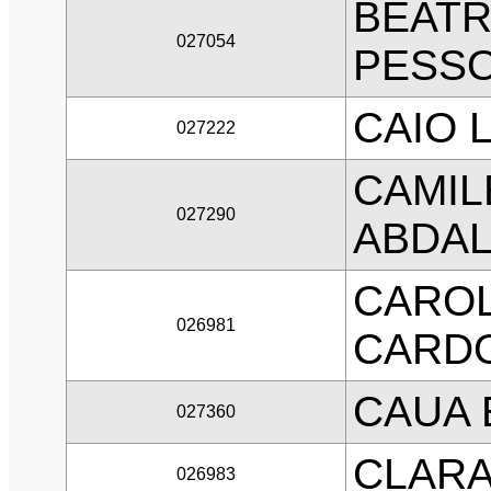
BEATR
027054
PESS
CAIO 
027222
CAMIL
027290
ABDA
CAROL
026981
CARD
CAUA 
027360
CLARA
026983