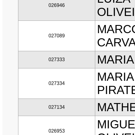
026946
OLIVE
MARCO
027089
CARV
MARIA
027333
MARIA
027334
PIRAT
MATHE
027134
MIGUE
026953