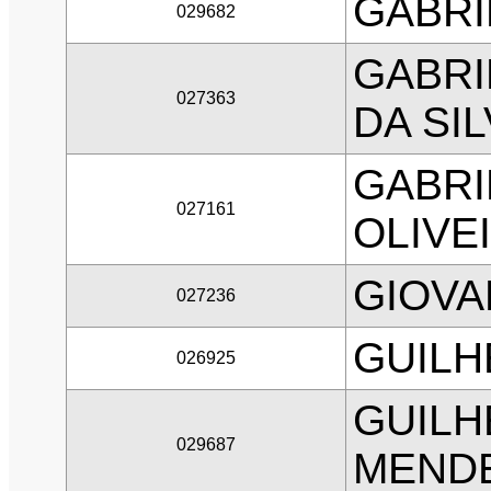
GABRI
029682
GABRI
027363
DA SIL
GABRI
027161
OLIVE
GIOVA
027236
GUILH
026925
GUILH
029687
MEND