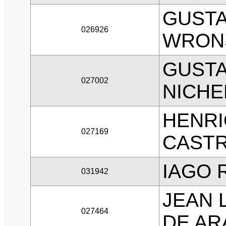
GUST
026926
WRON
GUSTA
027002
NICHE
HENR
027169
CAST
IAGO 
031942
JEAN 
027464
DE AR