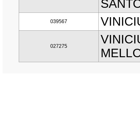
SANT
VINIC
039567
VINIC
027275
MELL