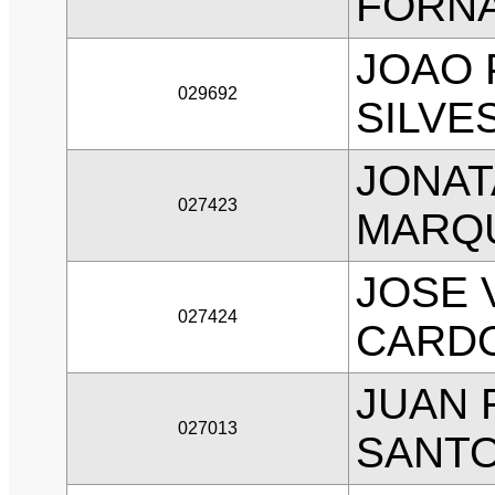
FORNA
JOAO 
029692
SILVE
JONAT
027423
MARQ
JOSE 
027424
CARD
JUAN 
027013
SANT