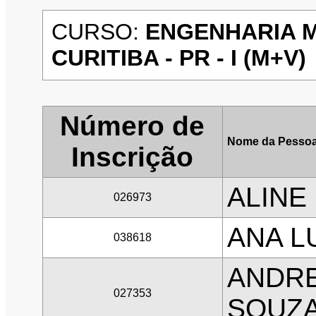
CURSO:
ENGENHARIA M
CURITIBA - PR - I (M+V)
Número de
Nome da Pessoa
Inscrição
ALINE
026973
ANA L
038618
ANDRE
027353
SOUZ