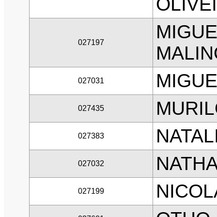
OLIVE
MIGUE
027197
MALIN
MIGUE
027031
MURIL
027435
NATAL
027383
NATHA
027032
NICOL
027199