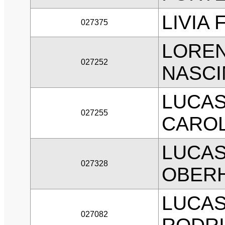
LIVIA
027375
LORE
027252
NASC
LUCAS
027255
CAROL
LUCA
027328
OBER
LUCAS
027082