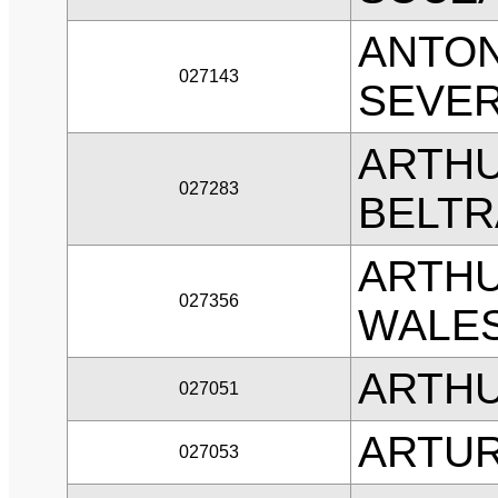
ANTON
027143
SEVER
ARTH
027283
BELT
ARTH
027356
WALE
ARTHU
027051
ARTUR
027053