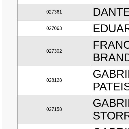
DANTE
027361
EDUAR
027063
FRANC
027302
BRAN
GABRI
028128
PATEI
GABRI
027158
STOR