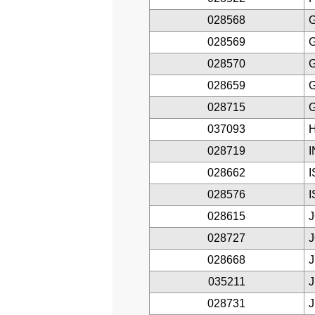
028568
G
028569
G
028570
G
028659
028715
037093
028719
028662
I
028576
I
028615
028727
028668
J
035211
J
028731