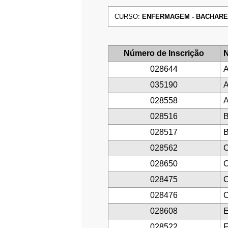
CURSO:
ENFERMAGEM - BACHARELAD
Número de Inscrição
N
028644
035190
A
028558
A
028516
B
028517
028562
028650
C
028475
028476
028608
028522
F