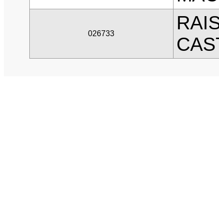
RAI
026733
CAS