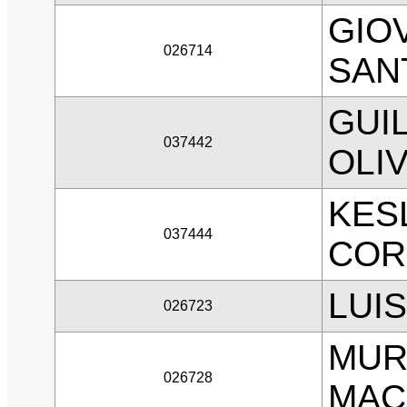
GIO
026714
SAN
GUI
037442
OLI
KES
037444
COR
LUIS
026723
MUR
026728
MAC