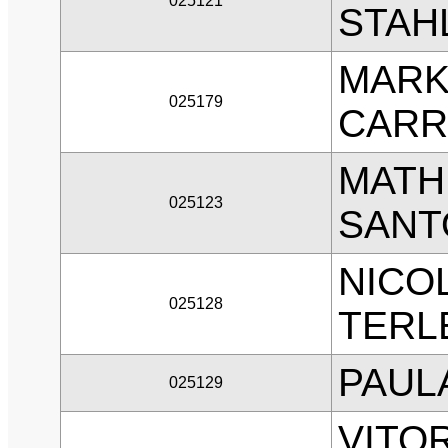
025121
STAH
MARK
025179
CARR
MATH
025123
SANT
NICO
025128
TERL
PAULA
025129
VITO