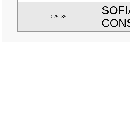
SOFI
025135
CON