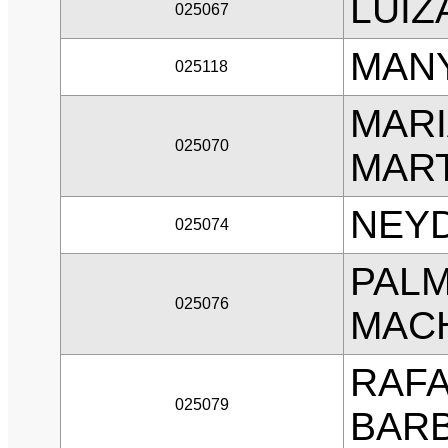
LUIZ
025067
MANY
025118
MARI
025070
MAR
NEY
025074
PALM
025076
MAC
RAF
025079
BAR