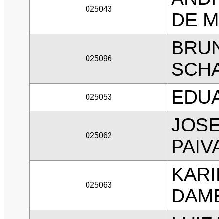
025043
DE M
BRU
025096
SCH
EDU
025053
JOSE
025062
PAIV
KARI
025063
DAM