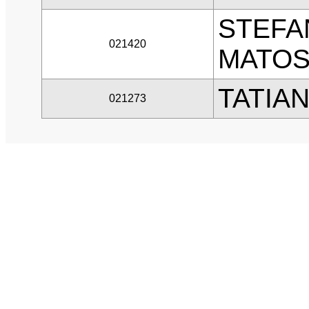
STEFA
021420
MATOS
TATIA
021273