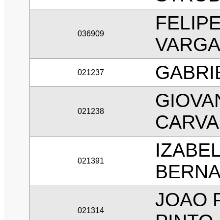
FELIP
036909
VARGA
GABRI
021237
GIOVA
021238
CARVA
IZABE
021391
BERNA
JOAO 
021314