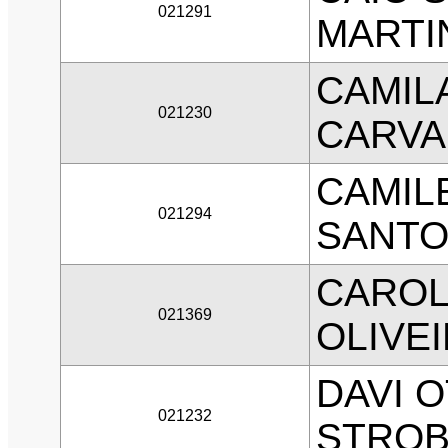
021291
MARTI
CAMIL
021230
CARVA
CAMIL
021294
SANTO
CAROL
021369
OLIVE
DAVI 
021232
STRO