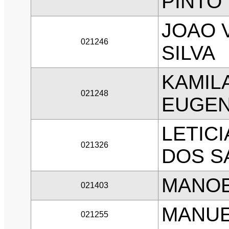
PINTO
JOAO 
021246
SILVA
KAMILA
021248
EUGEN
LETIC
021326
DOS S
MANOE
021403
MANUE
021255