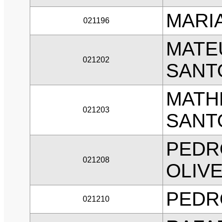
MARI
021196
MATE
021202
SANT
MATH
021203
SANT
PEDR
021208
OLIVE
PEDR
021210