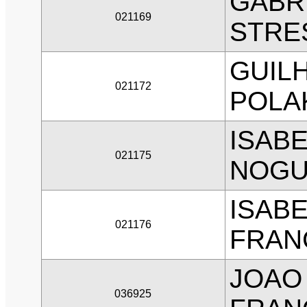
GABRI
021169
STRE
GUIL
021172
POLA
ISABE
021175
NOGU
ISAB
021176
FRAN
JOAO
036925