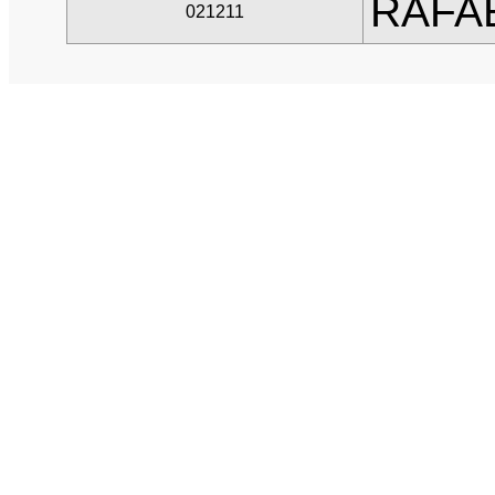
RAFA
021211