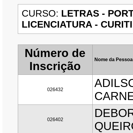
CURSO:
LETRAS - POR
LICENCIATURA - CURITIB
Número de
Nome da Pessoa
Inscrição
ADILS
026432
CARNE
DEBOR
026402
QUEIR