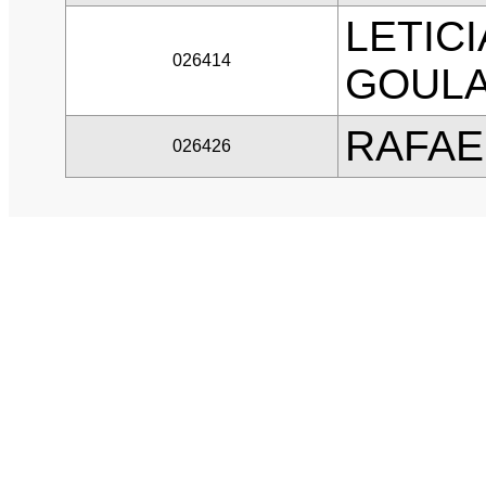
LETIC
026414
GOUL
RAFAE
026426