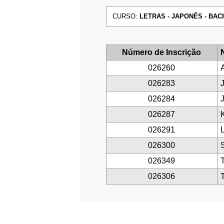
CURSO:
LETRAS - JAPONÊS - BACH
Número de Inscrição
026260
026283
026284
026287
026291
026300
026349
026306