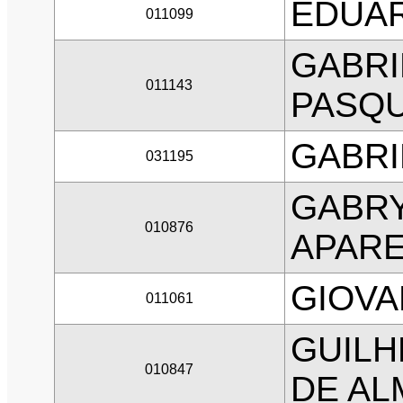
EDUAR
011099
GABRI
011143
PASQ
GABRI
031195
GABRY
010876
APAR
GIOVA
011061
GUILH
010847
DE AL