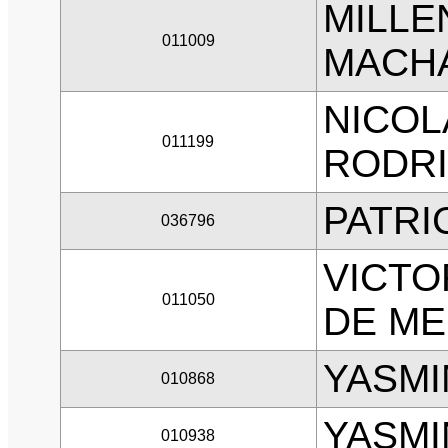
MILLE
011009
MACH
NICOL
011199
RODRI
PATRI
036796
VICTO
011050
DE ME
YASMI
010868
YASMI
010938