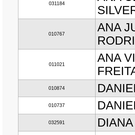
031184
SILVE
ANA JU
010767
RODR
ANA V
011021
FREIT
DANIE
010874
DANIE
010737
DIANA
032591