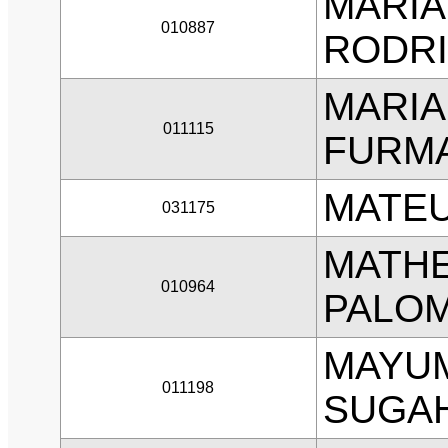
MARIA
010887
RODR
MARIA
011115
FURM
MATEU
031175
MATH
010964
PALOM
MAYUM
011198
SUGA