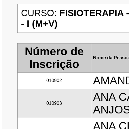
CURSO:
FISIOTERAPIA 
- I (M+V)
Número de
Nome da Pessoa
Inscrição
AMAND
010902
ANA C
010903
ANJO
ANA C