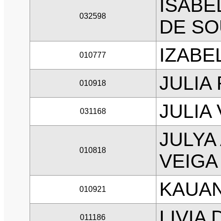
ISABE
032598
DE S
IZABE
010777
JULIA
010918
JULIA
031168
JULYA
010818
VEIGA
KAUAN
010921
LIVIA
011186