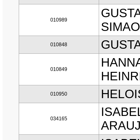
GUST
010989
SIMAO
GUSTA
010848
HANNA
010849
HEINR
HELOI
010950
ISABE
034165
ARAU