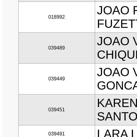
JOAO 
018992
FUZET
JOAO 
039489
CHIQU
JOAO 
039449
GONC
KAREN
039451
SANT
LARA 
039491