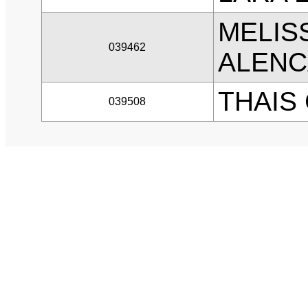
MELIS
039462
ALENC
THAIS
039508