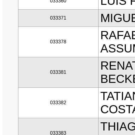
LUIS 
033360
MIGU
033371
RAFAE
033378
ASSU
RENA
033381
BECK
TATIA
033382
COST
THIA
033383