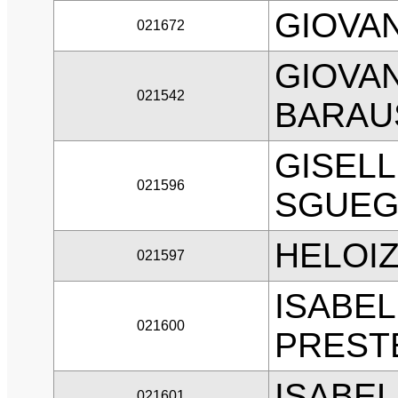
GIOVA
021672
GIOVA
021542
BARAU
GISEL
021596
SGUEG
HELOI
021597
ISABEL
021600
PREST
ISABEL
021601