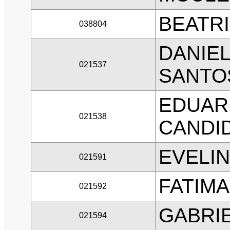
BEATRI
038804
DANIEL
021537
SANTO
EDUAR
021538
CANDI
EVELIN
021591
FATIMA
021592
GABRI
021594