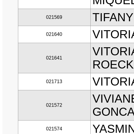
MIQUE
TIFANY
021569
VITORI
021640
VITORI
021641
ROECK
VITORI
021713
VIVIAN
021572
GONCA
YASMI
021574