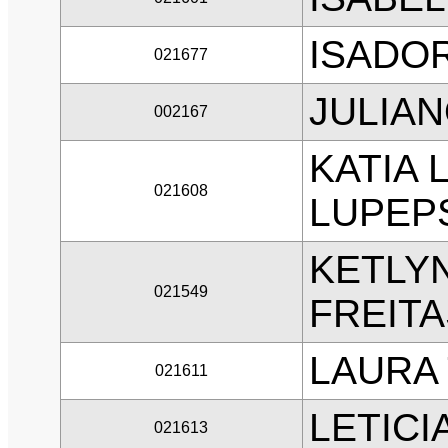
ISADOR
021677
JULIA
002167
KATIA 
021608
LUPEP
KETLYN
021549
FREITA
LAURA
021611
LETICI
021613