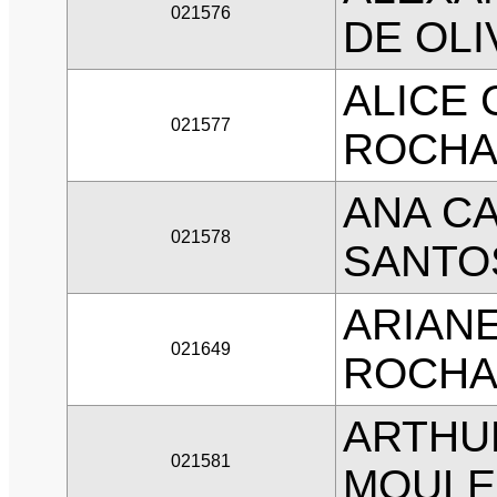
021576
DE OLI
ALICE
021577
ROCH
ANA CA
021578
SANTO
ARIANE
021649
ROCH
ARTHU
021581
MOULE