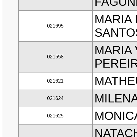
FAGUN
MARIA
021695
SANTO
MARIA 
021558
PEREI
MATHEU
021621
MILEN
021624
MONIC
021625
NATACH