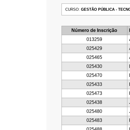
CURSO:
GESTÃO PÚBLICA - TECNOL
Número de Inscrição
013259
025429
025465
025430
025470
025433
025473
025438
025480
025483
025488