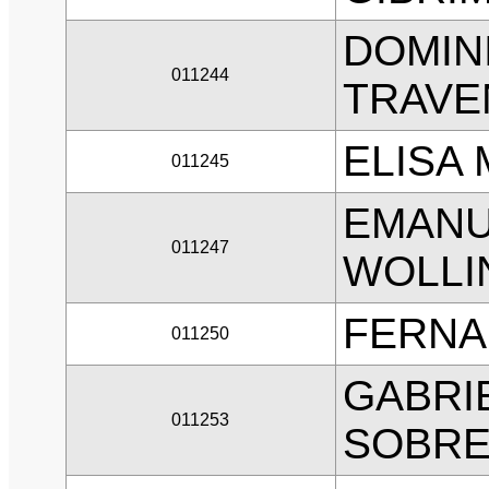
DOMIN
011244
TRAVE
ELISA
011245
EMANU
011247
WOLLI
FERNA
011250
GABRI
011253
SOBREI