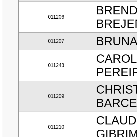
BREND
011206
BREJE
BRUNA
011207
CAROL
011243
PEREI
CHRIS
011209
BARCE
CLAUD
011210
GIBRI