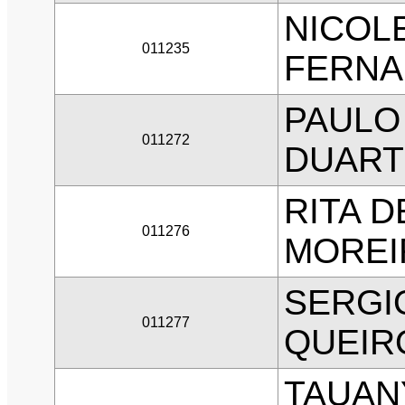
NICOL
011235
FERNA
PAULO
011272
DUART
RITA D
011276
MOREI
SERGI
011277
QUEIR
TAUAN