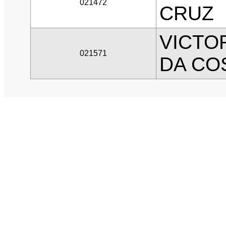
021472
CRUZ
VICTO
021571
DA CO