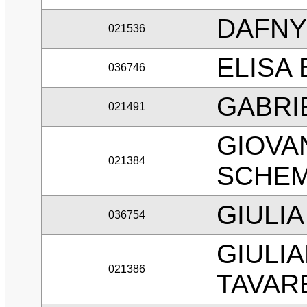
DAFNY
021536
ELISA
036746
GABRI
021491
GIOVA
021384
SCHE
GIULI
036754
GIULI
021386
TAVAR