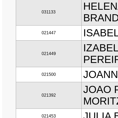
HELEN
031133
BRAN
ISABE
021447
IZABE
021449
PEREI
JOANN
021500
JOAO 
021392
MORIT
JULIA
021453