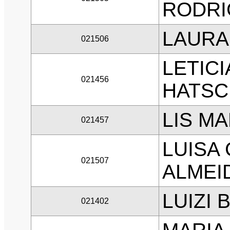
RODRI
LAURA
021506
LETIC
021456
HATSC
LIS M
021457
LUISA
021507
ALMEI
LUIZI 
021402