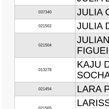
JULIA
037340
JULIA 
021502
JULIA
021504
FIGUE
KAJU 
013278
SOCHA
LARA 
021454
LARIS
021505