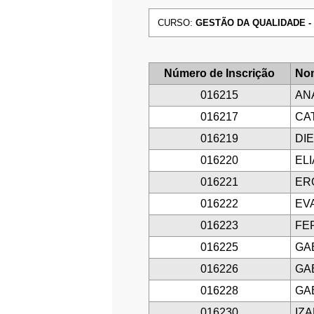
CURSO:
GESTÃO DA QUALIDADE - T
Número de Inscrição
Nom
016215
AN
016217
CA
016219
DI
016220
EL
016221
ER
016222
EV
016223
FE
016225
GA
016226
GAB
016228
GA
016230
IZ