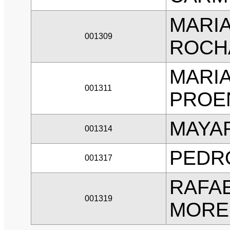
MARI
001309
ROCH
MARIA
001311
PROE
MAYAR
001314
PEDRO
001317
RAFAE
001319
MORE