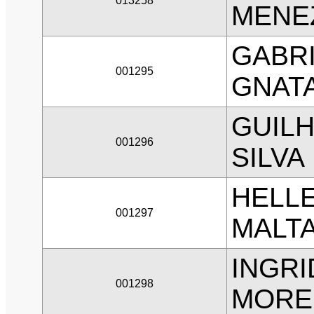
013258
MENE
GABRI
001295
GNAT
GUILH
001296
SILVA
HELLE
001297
MALTA
INGRI
001298
MORE