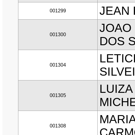
JEAN 
001299
JOAO
001300
DOS 
LETIC
001304
SILVE
LUIZ
001305
MICH
MARIA
001308
CARM