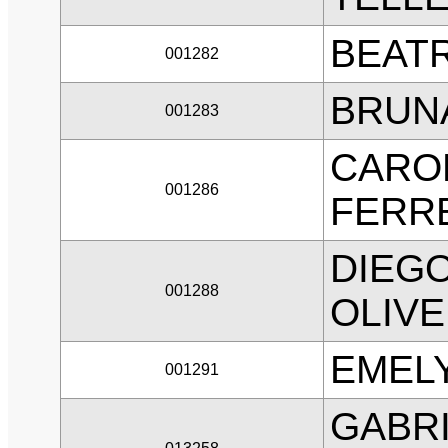
BEAT
001282
BRUN
001283
CARO
001286
FERR
DIEGO
001288
OLIVE
EMELY
001291
GABRI