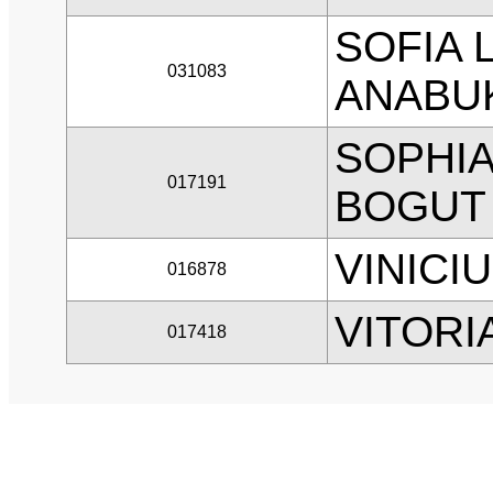
SOFIA 
031083
ANABU
SOPHIA
017191
BOGUT
VINICI
016878
VITORI
017418