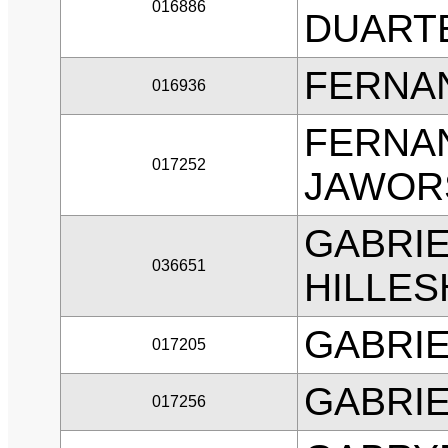
016886
DUART
FERNA
016936
FERNA
017252
JAWOR
GABRIE
036651
HILLES
GABRIE
017205
GABRIE
017256