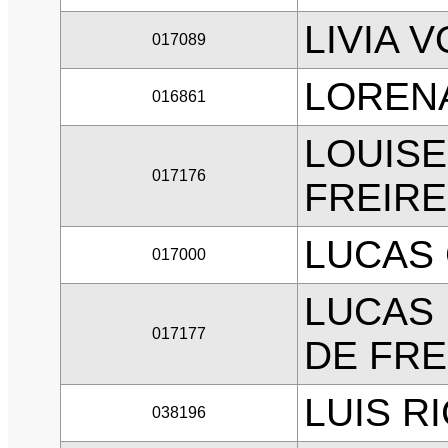
LIVIA 
017089
LOREN
016861
LOUISE
017176
FREIRE
LUCAS 
017000
LUCAS
017177
DE FRE
LUIS R
038196