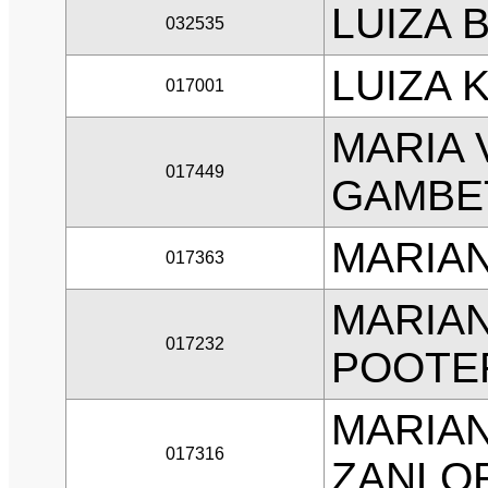
LUIZA
032535
LUIZA 
017001
MARIA 
017449
GAMBE
MARIA
017363
MARIA
017232
POOTE
MARIA
017316
ZANLO