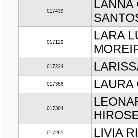
LANNA 
017439
SANTO
LARA L
017129
MOREI
LARISS
017224
LAURA
017356
LEONA
017304
HIROS
LIVIA 
017265