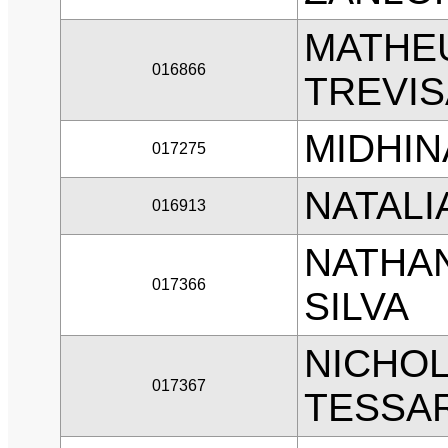
MATHEU
016866
TREVIS
MIDHIN
017275
NATALI
016913
NATHAN
017366
SILVA
NICHOL
017367
TESSAR