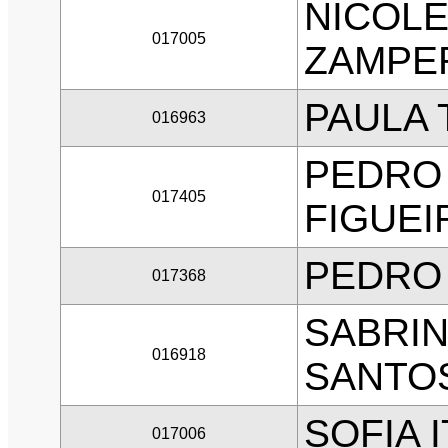
NICOL
017005
ZAMPE
PAULA 
016963
PEDRO
017405
FIGUEI
PEDRO
017368
SABRI
016918
SANTO
SOFIA 
017006