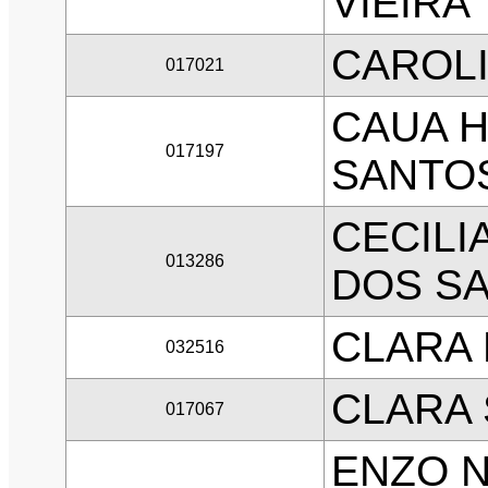
VIEIRA
CAROLI
017021
CAUA 
017197
SANTOS
CECIL
013286
DOS S
CLARA 
032516
CLARA 
017067
ENZO 