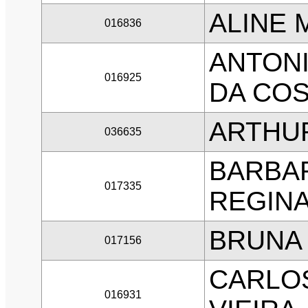
ALINE 
016836
ANTON
016925
DA CO
ARTHU
036635
BARBA
017335
REGIN
BRUNA 
017156
CARLO
016931