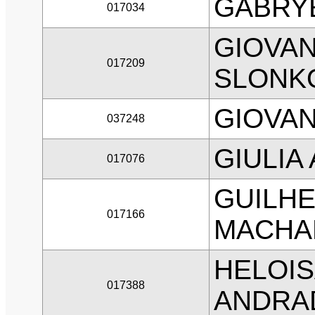
GABRYE
017034
GIOVAN
017209
SLONK
GIOVAN
037248
GIULIA
017076
GUILH
017166
MACHA
HELOIS
017388
ANDRA