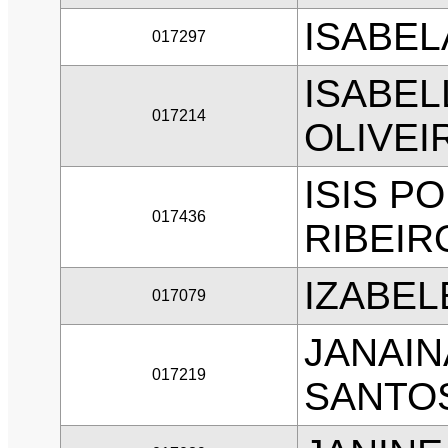
ISABE
017297
ISABEL
017214
OLIVEI
ISIS P
017436
RIBEIR
IZABEL
017079
JANAIN
017219
SANTO