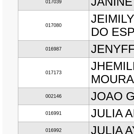
JANIN
017039
JEIMIL
017080
DO ESP
JENYFF
016987
JHEMIL
017173
MOURA
JOAO G
002146
JULIA 
016991
JULIA 
016992