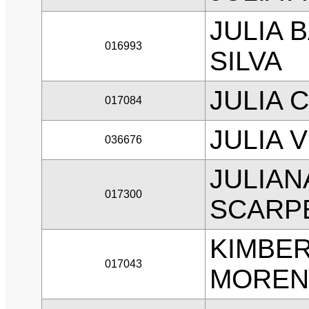
JULIA 
016993
SILVA
JULIA 
017084
JULIA 
036676
JULIAN
017300
SCARPE
KIMBE
017043
MORE