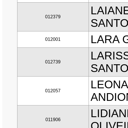
LAIAN
012379
SANT
LARA 
012001
LARIS
012739
SANTO
LEONA
012057
ANDIO
LIDIA
011906
OLIVE