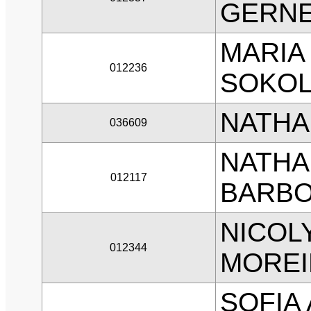
GERN
MARIA
012236
SOKOL
NATHA
036609
NATHA
012117
BARB
NICOL
012344
MOREI
SOFIA