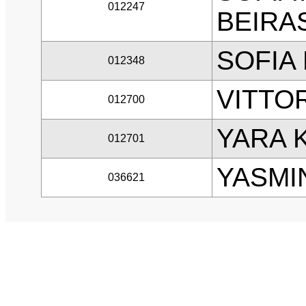
012247
BEIRA
SOFIA
012348
VITTO
012700
YARA 
012701
YASMI
036621