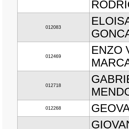
RODRI
ELOIS
012083
GONCA
ENZO 
012469
MARC
GABRI
012718
MENDO
GEOVA
012268
GIOVA