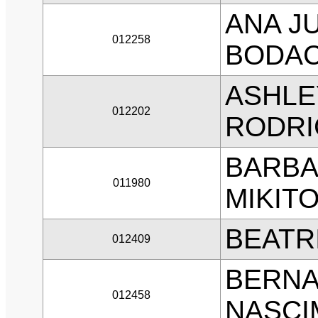
ANA J
012258
BODA
ASHLE
012202
RODRI
BARBA
011980
MIKIT
BEATR
012409
BERNA
012458
NASCI