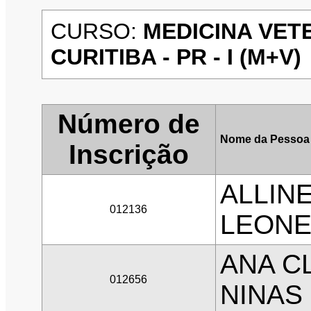
CURSO:
MEDICINA VET
CURITIBA - PR - I (M+V)
Número de
Nome da Pessoa
Inscrição
ALLIN
012136
LEONE
ANA C
012656
NINAS