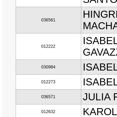
HINGR
036561
MACH
ISABE
012222
GAVAZ
ISABE
030984
ISABEL
012273
JULIA
036571
KAROL
012632