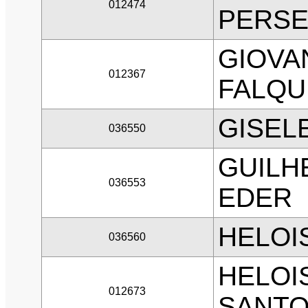
012474
PERSE
GIOVA
012367
FALQU
GISEL
036550
GUILH
036553
EDER
HELOI
036560
HELOI
012673
SANT