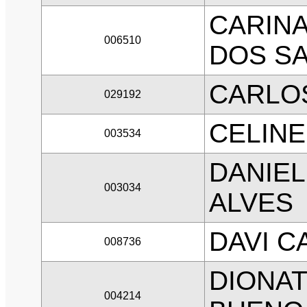
CARIN
006510
DOS S
CARLO
029192
CELINE
003534
DANIEL
003034
ALVES
DAVI C
008736
DIONA
004214