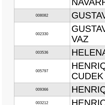
NAVAR
GUSTA
008082
GUSTAV
002330
VAZ
HELEN
003536
HENRI
005797
CUDEK
HENRIQ
009366
HENRI
003212