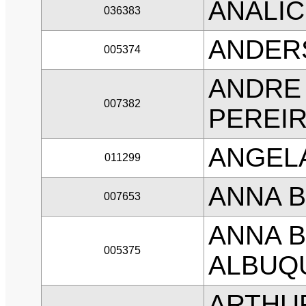
ANALIC
036383
ANDERS
005374
ANDRE 
007382
PEREI
ANGELA
011299
ANNA B
007653
ANNA B
005375
ALBUQ
ARTHU