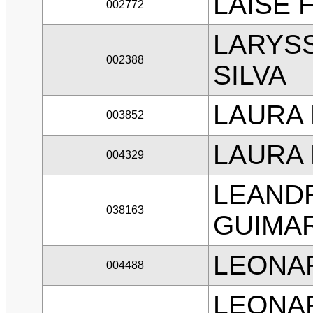
LAISE
002772
LARYSS
002388
SILVA
LAURA
003852
LAURA
004329
LEANDR
038163
GUIMA
LEONA
004488
LEONA