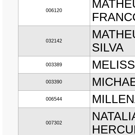
MATHEU
006120
FRANC
MATHEU
032142
SILVA
MELISS
003389
MICHAE
003390
MILLEN
006544
NATALI
007302
HERCU