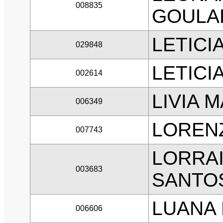
008835
GOULA
LETICI
029848
LETICI
002614
LIVIA 
006349
LOREN
007743
LORRA
003683
SANTO
LUANA
006606