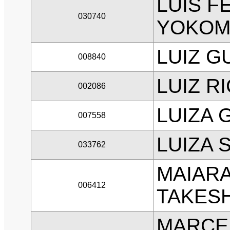
LUIS F
030740
YOKOM
LUIZ G
008840
LUIZ R
002086
LUIZA
007558
LUIZA 
033762
MAIAR
006412
TAKESH
MARCE