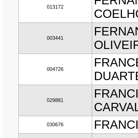
FERNA
013172
COELH
FERNA
003441
OLIVEI
FRANC
004726
DUART
FRANC
029881
CARVAL
FRANC
030676