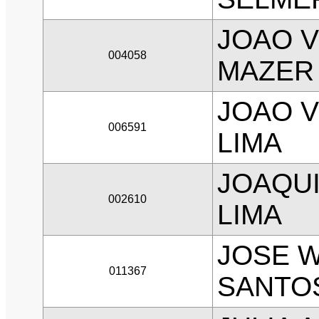
JOAO 
004058
MAZER
JOAO V
006591
LIMA
JOAQU
002610
LIMA
JOSE W
011367
SANTO