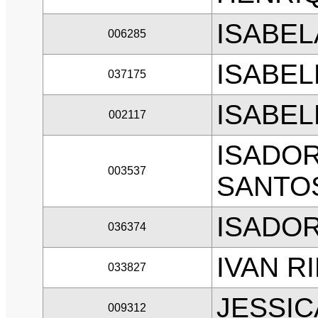
ISABEL
006285
ISABEL
037175
ISABEL
002117
ISADOR
003537
SANTO
ISADOR
036374
IVAN R
033827
JESSIC
009312