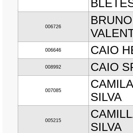
BLETE
BRUNO
006726
VALEN
CAIO 
006646
CAIO S
008992
CAMILA
007085
SILVA
CAMILL
005215
SILVA