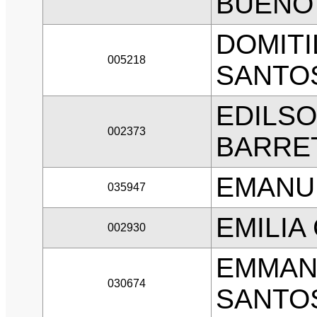
BUENO
DOMITI
005218
SANTO
EDILS
002373
BARRE
EMANUE
035947
EMILIA
002930
EMMAN
030674
SANTO