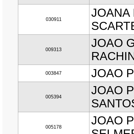
JOANA
030911
SCARTE
JOAO 
009313
RACHIN
JOAO 
003847
JOAO P
005394
SANTO
JOAO 
005178
SELME