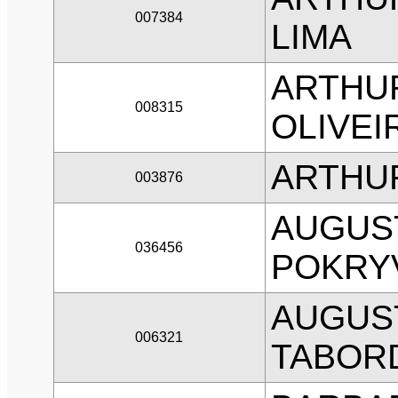
007384
LIMA
ARTHU
008315
OLIVEI
ARTHU
003876
AUGUS
036456
POKRYV
AUGUS
006321
TABOR