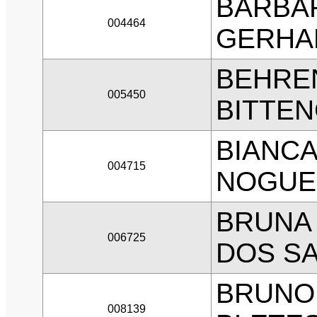
BARBA
004464
GERHA
BEHREN
005450
BITTE
BIANCA
004715
NOGUE
BRUNA
006725
DOS S
BRUNO
008139