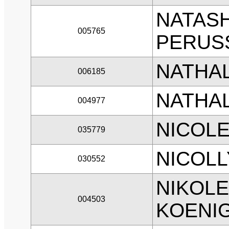
NATAS
005765
PERUSS
NATHAL
006185
NATHAL
004977
NICOLE
035779
NICOLL
030552
NIKOL
004503
KOENI