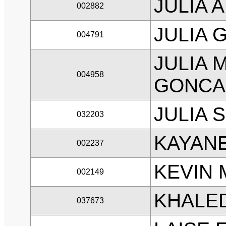
JULIA 
002882
JULIA 
004791
JULIA 
004958
GONCA
JULIA 
032203
KAYANE
002237
KEVIN 
002149
KHALE
037673