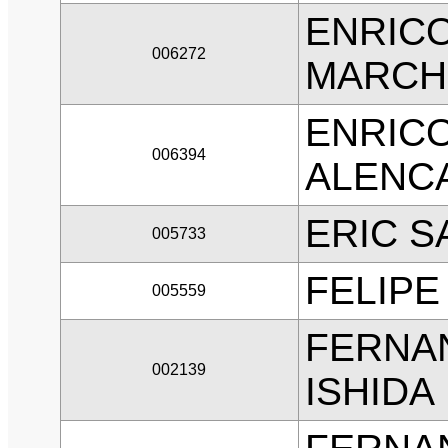
ENRICO
006272
MARCH
ENRICO
006394
ALENC
ERIC 
005733
FELIPE
005559
FERNAN
002139
ISHIDA