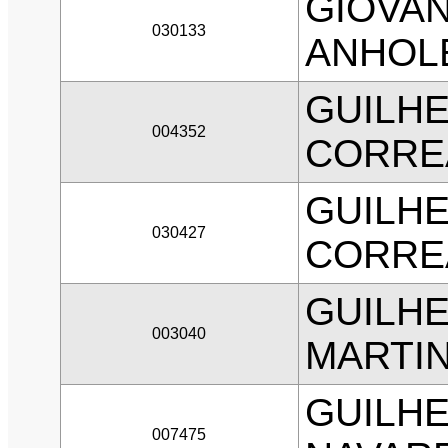
GIOVA
030133
ANHOL
GUILHE
004352
CORRE
GUILH
030427
CORRE
GUILH
003040
MARTI
GUILH
007475