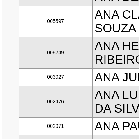
ANA CL
005597
SOUZA
ANA H
008249
RIBEIR
ANA JU
003027
ANA LU
002476
DA SIL
ANA P
002071