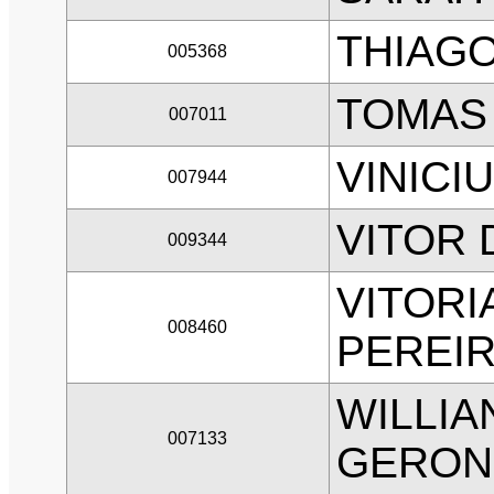
THIAGO
005368
TOMAS 
007011
VINICI
007944
VITOR 
009344
VITOR
008460
PEREI
WILLIA
007133
GERON