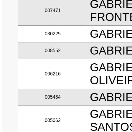
GABRI
007471
FRONTE
GABRI
030225
GABRI
008552
GABRI
006216
OLIVEI
GABRIE
005464
GABRIE
005062
SANTO