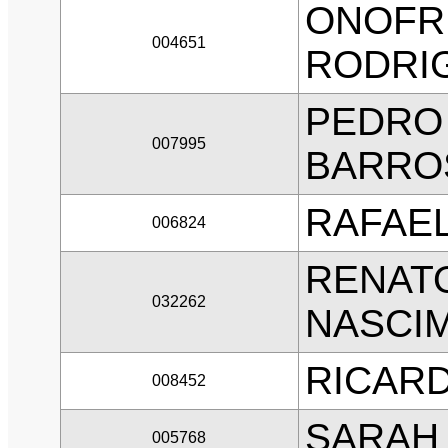
ONOFR
004651
RODRI
PEDRO
007995
BARRO
RAFAEL
006824
RENATO
032262
NASCI
RICAR
008452
SARAH
005768