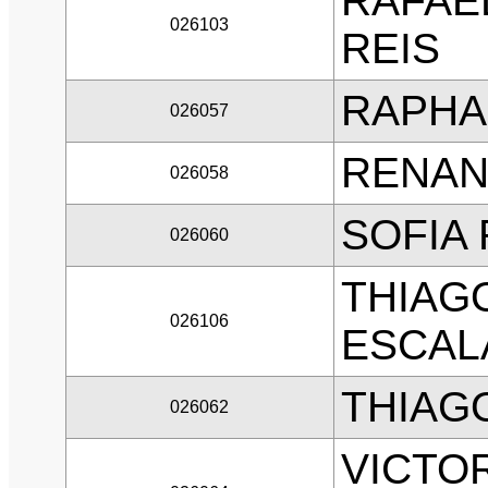
RAFAE
026103
REIS
RAPHA
026057
RENAN
026058
SOFIA
026060
THIAG
026106
ESCAL
THIAG
026062
VICTO