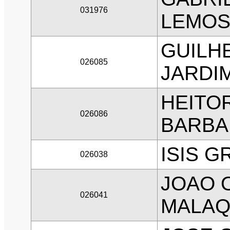
031976
LEMO
GUILH
026085
JARDI
HEITO
026086
BARBA
ISIS G
026038
JOAO 
026041
MALAQ