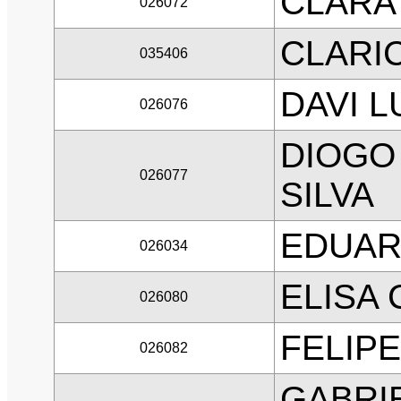
CLARA
026072
CLARI
035406
DAVI 
026076
DIOGO
026077
SILVA
EDUAR
026034
ELISA 
026080
FELIP
026082
GABRI