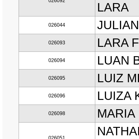
026092
LARA
JULIA
026044
LARA 
026093
LUAN 
026094
LUIZ M
026095
LUIZA
026096
MARIA
026098
NATHA
026051