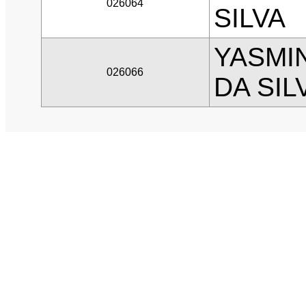
026064
SILVA
YASMI
026066
DA SIL