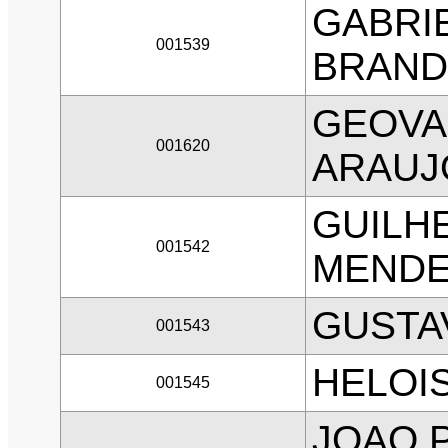
GABRI
001539
BRAND
GEOVA
001620
ARAUJ
GUILH
001542
MENDE
GUSTA
001543
HELOI
001545
JOAO 