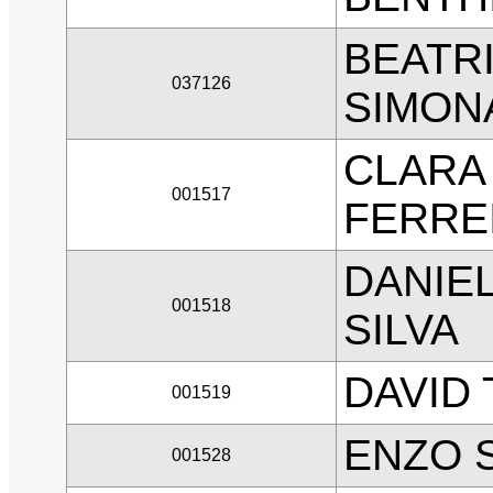
BEATRI
037126
SIMON
CLARA
001517
FERRE
DANIE
001518
SILVA
DAVID 
001519
ENZO 
001528