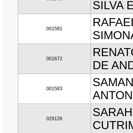
SILVA 
RAFAE
001581
SIMON
RENAT
001672
DE AN
SAMAN
001583
ANTON
SARAH 
029126
CUTRI