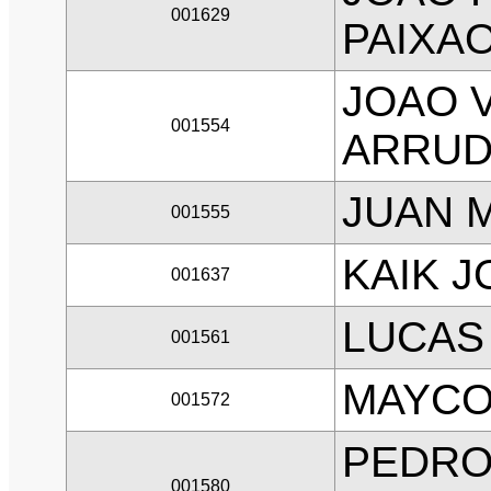
001629
PAIXA
JOAO 
001554
ARRU
JUAN 
001555
KAIK J
001637
LUCAS
001561
MAYCO
001572
PEDRO
001580