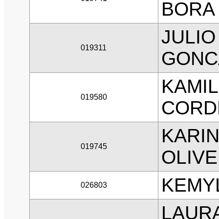
BORA
JULIO
019311
GONC
KAMIL
019580
CORD
KARIN
019745
OLIVE
KEMYL
026803
LAURA