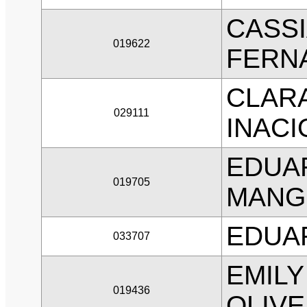
CASSI
019622
FERN
CLARA
029111
INACI
EDUA
019705
MANG
EDUA
033707
EMILY
019436
OLIVE