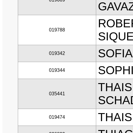
GAVA
ROBE
019788
SIQUE
SOFIA
019342
SOPH
019344
THAIS
035441
SCHA
THAIS
019474