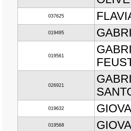
FLAVI
037625
GABRI
019495
GABR
019561
FEUS
GABR
026921
SANT
GIOV
019632
GIOVA
019568