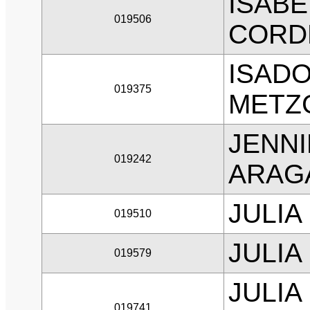
ISABE
019506
CORD
ISADO
019375
METZ
JENNI
019242
ARAG
JULIA
019510
JULIA
019579
JULIA
019741