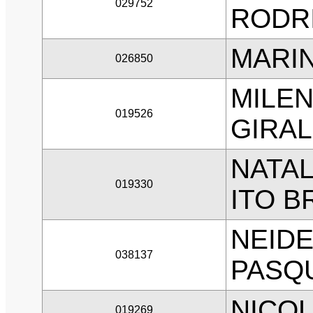
029752
RODR
MARIN
026850
MILEN
019526
GIRA
NATAL
019330
ITO B
NEIDE
038137
PASQ
NICOL
019269