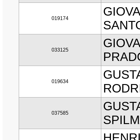
GIOV
019174
SANT
GIOVA
033125
PRAD
GUST
019634
RODR
GUST
037585
SPIL
HENRI