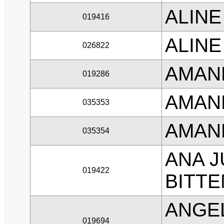
ALINE
019416
ALINE
026822
AMAND
019286
AMAN
035353
AMAND
035354
ANA J
019422
BITT
ANGEL
019694