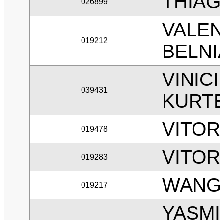
THIAG
026899
VALE
019212
BELNI
VINIC
039431
KURT
VITOR
019478
VITOR
019283
WANG 
019217
YASM