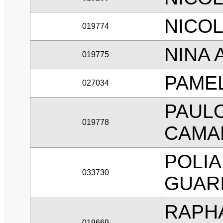
NICOL
019774
NINA 
019775
PAME
027034
PAUL
019778
CAMA
POLIA
033730
GUAR
RAPHA
019669