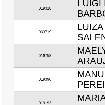
LUIGI
019318
BARB
LUIZ
033719
SALE
MAELY
019758
ARAU
MANU
019390
PERE
MARI
019193