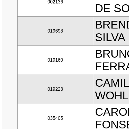
002136
DE S
BREN
019698
SILVA
BRUN
019160
FERR
CAMI
019223
WOHL
CAROL
035405
FONS