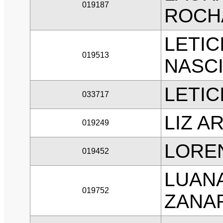
019187
ROCH
LETIC
019513
NASC
LETIC
033717
LIZ A
019249
LOREN
019452
LUANA
019752
ZANAR