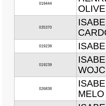
019444
OLIVE
ISABE
035370
CARD
ISABE
019238
ISAB
019239
WOJCI
ISABE
026838
MELO