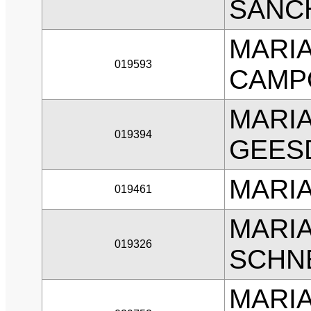
SANC
MARIA
019593
CAMP
MARIA
019394
GEES
MARI
019461
MARI
019326
SCHN
MARIA