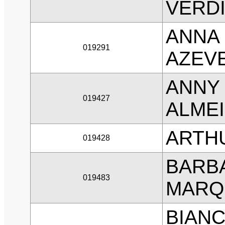
VERD
ANNA
019291
AZEV
ANNY 
019427
ALME
ARTHU
019428
BARB
019483
MARQ
BIAN