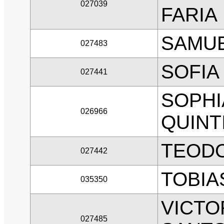
027039
FARIA
SAMUE
027483
SOFIA
027441
SOPHI
026966
QUINT
TEODO
027442
TOBIA
035350
VICTO
027485