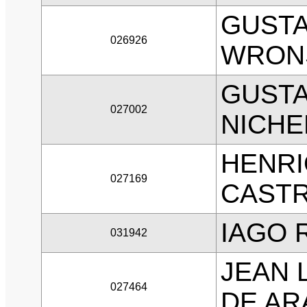
GUST
026926
WRON
GUSTA
027002
NICHE
HENR
027169
CAST
IAGO 
031942
JEAN 
027464
DE AR