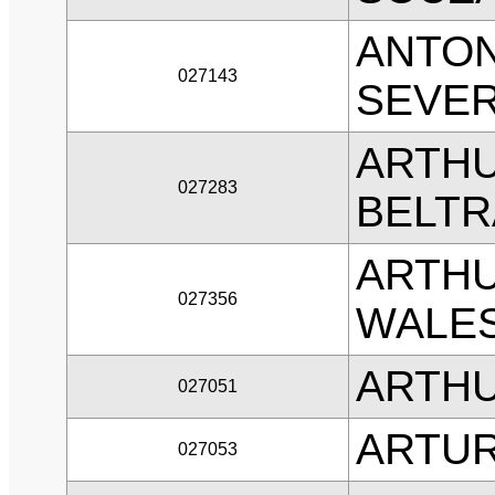
ANTON
027143
SEVER
ARTH
027283
BELT
ARTH
027356
WALE
ARTHU
027051
ARTUR
027053