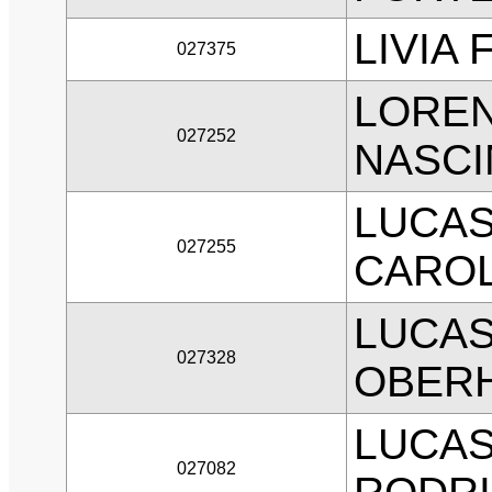
LIVIA
027375
LORE
027252
NASC
LUCAS
027255
CAROL
LUCA
027328
OBER
LUCAS
027082