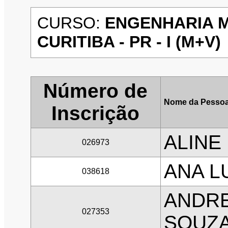
CURSO:
ENGENHARIA M
CURITIBA - PR - I (M+V)
Número de
Nome da Pessoa
Inscrição
ALINE
026973
ANA L
038618
ANDRE
027353
SOUZ