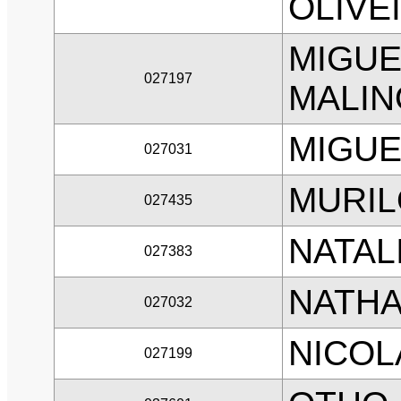
OLIVE
MIGUE
027197
MALIN
MIGUE
027031
MURIL
027435
NATAL
027383
NATHA
027032
NICOL
027199