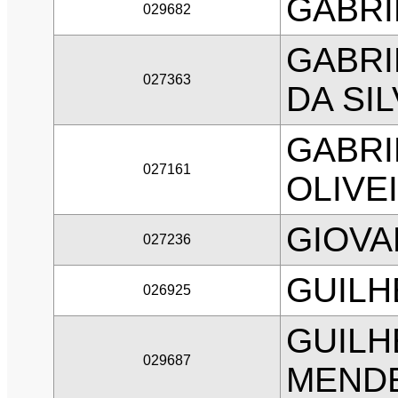
GABRI
029682
GABRI
027363
DA SIL
GABRI
027161
OLIVE
GIOVA
027236
GUILH
026925
GUILH
029687
MEND