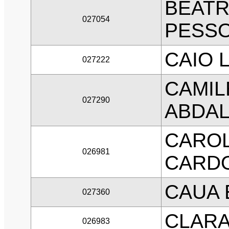
BEATR
027054
PESS
CAIO 
027222
CAMIL
027290
ABDA
CAROL
026981
CARD
CAUA 
027360
CLARA
026983