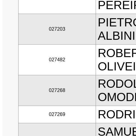
PEREI
PIET
027203
ALBINI
ROBER
027482
OLIVE
RODO
027268
OMOD
RODRI
027269
SAMUE