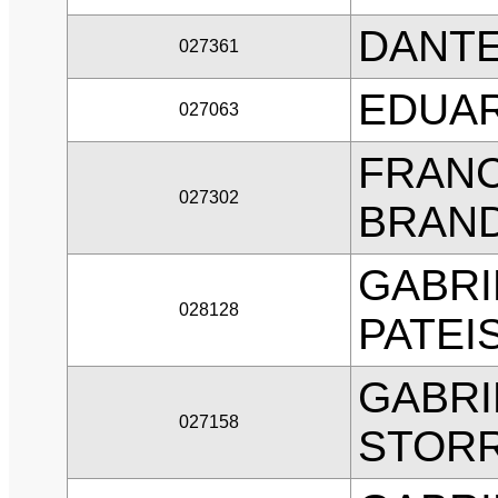
DANTE
027361
EDUAR
027063
FRANC
027302
BRAN
GABRI
028128
PATEI
GABRI
027158
STOR