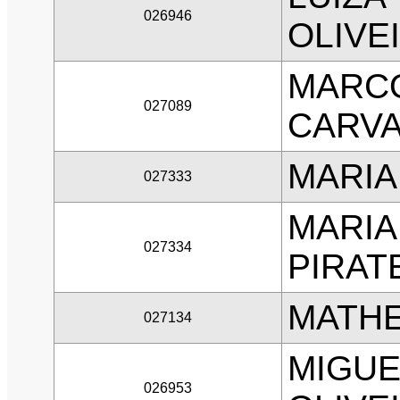
026946
OLIVE
MARCO
027089
CARV
MARIA
027333
MARIA
027334
PIRAT
MATHE
027134
MIGUE
026953