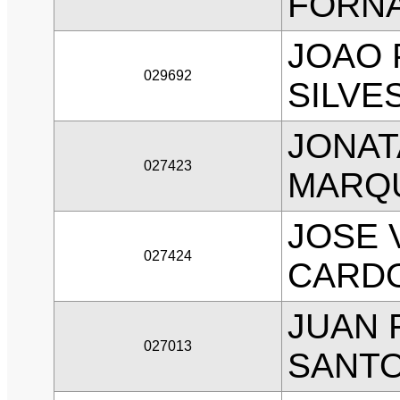
FORNA
JOAO 
029692
SILVE
JONAT
027423
MARQ
JOSE 
027424
CARD
JUAN 
027013
SANT