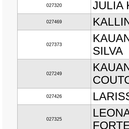
JULIA
027320
KALLI
027469
KAUAN
027373
SILVA
KAUAN
027249
COUTO
LARIS
027426
LEON
027325
FORTE