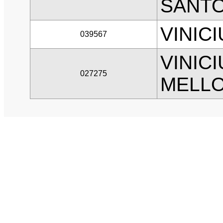
SANT
VINIC
039567
VINIC
027275
MELL