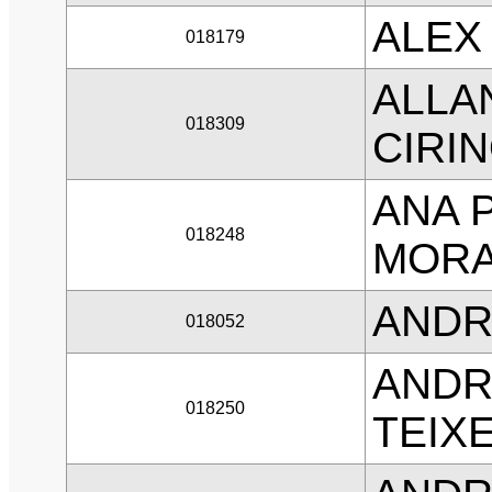
ALEX
018179
ALLA
018309
CIRI
ANA P
018248
MOR
ANDR
018052
ANDR
018250
TEIX