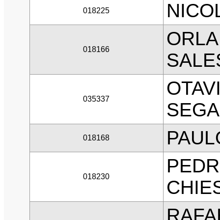
NICO
018225
ORLA
018166
SALE
OTAV
035337
SEGA
PAUL
018168
PEDR
018230
CHIE
RAFA