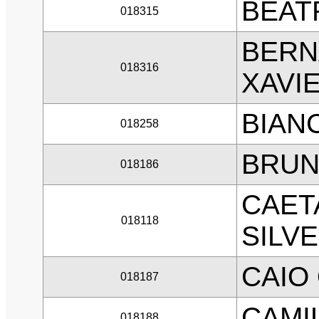
BEAT
018315
BERN
018316
XAVI
BIAN
018258
BRUN
018186
CAET
018118
SILV
CAIO 
018187
CAMIL
018188