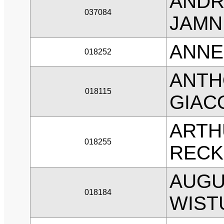
ANDR
037084
JAMN
ANNE
018252
ANTH
018115
GIAC
ARTH
018255
RECK
AUGU
018184
WIST