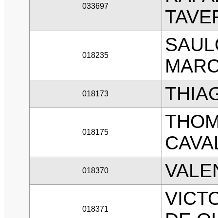
033697
TAVE
SAUL
018235
MARC
THIA
018173
THOM
018175
CAVA
VALE
018370
VICT
018371