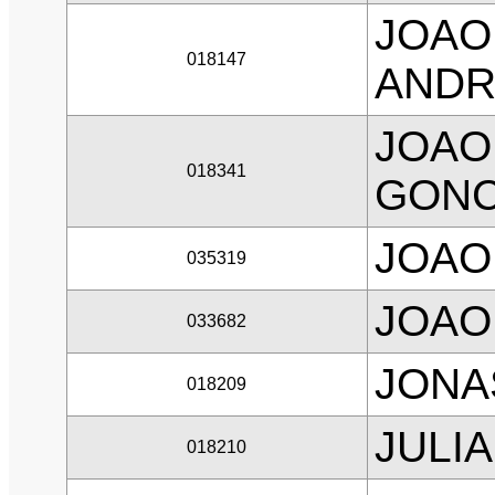
JOAO
018147
ANDR
JOAO
018341
GONC
JOAO 
035319
JOAO
033682
JONA
018209
JULI
018210