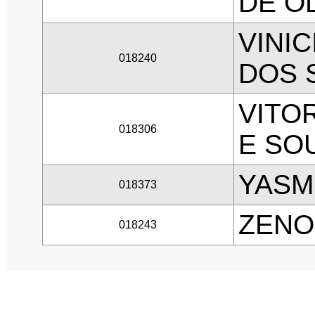
DE O
VINI
018240
DOS 
VITO
018306
E SO
YASM
018373
ZENO
018243