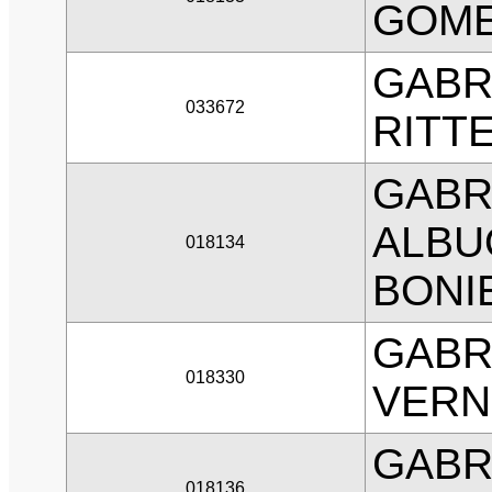
GOM
GABR
033672
RITT
GABR
ALBU
018134
BONI
GABR
018330
VERN
GABR
018136