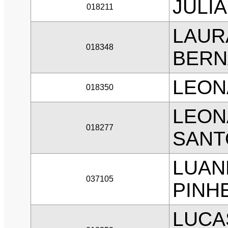
JULI
018211
LAUR
018348
BER
LEON
018350
LEON
018277
SANT
LUAN
037105
PINH
LUCA