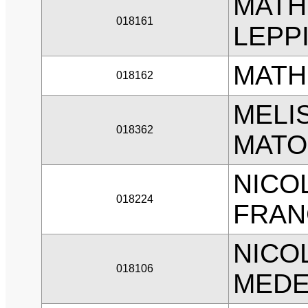
MATH
018161
LEPP
MATH
018162
MELI
018362
MATO
NICO
018224
FRAN
NICO
018106
MEDE