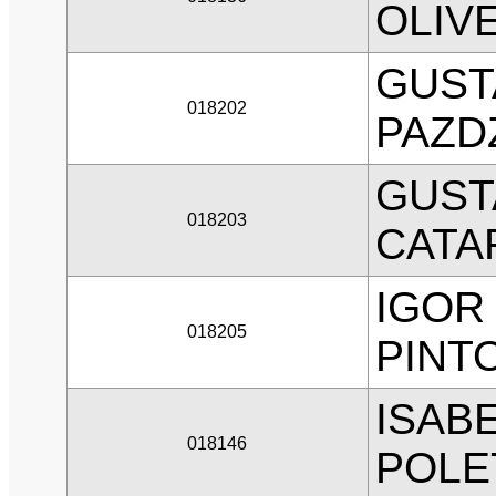
OLIV
GUST
018202
PAZD
GUST
018203
CATA
IGOR 
018205
PINT
ISABE
018146
POLE