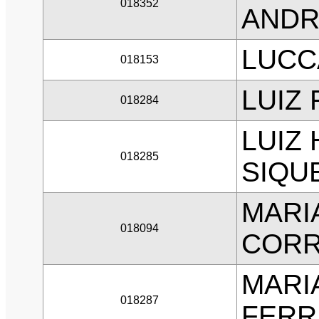
018352
ANDR
LUCC
018153
LUIZ
018284
LUIZ
018285
SIQU
MARI
018094
CORR
MARI
018287
FERR