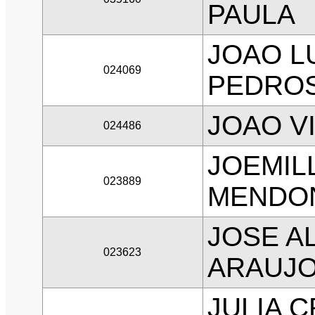
PAULA
JOAO L
024069
PEDRO
JOAO V
024486
JOEMIL
023889
MENDO
JOSE A
023623
ARAUJ
JULIA 