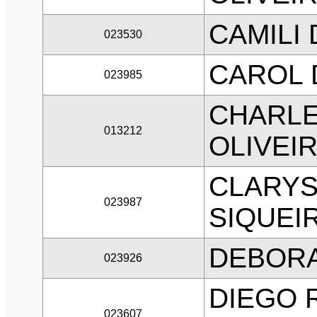
CAMILI
023530
CAROL D
023985
CHARLE
013212
OLIVEI
CLARYS
023987
SIQUEI
DEBOR
023926
DIEGO 
023607