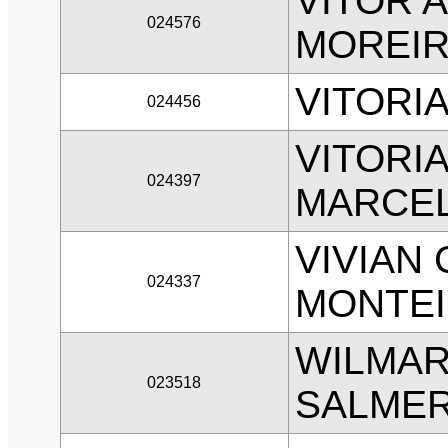
VITOR 
024576
MOREI
VITORI
024456
VITORI
024397
MARCEL
VIVIAN
024337
MONTEI
WILMAR
023518
SALMER