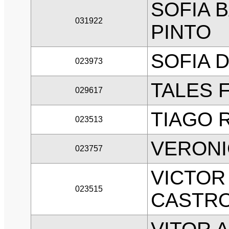
SOFIA 
031922
PINTO
SOFIA 
023973
TALES 
029617
TIAGO R
023513
VERONI
023757
VICTOR
023515
CASTR