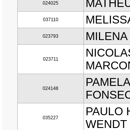
MATHEU
024025
MELISS
037110
MILENA
023793
NICOLA
023711
MARCO
PAMELA
024148
FONSEC
PAULO 
035227
WENDT