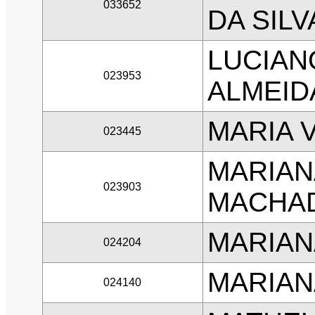
033652
DA SILV
LUCIAN
023953
ALMEID
MARIA 
023445
MARIAN
023903
MACHA
MARIAN
024204
MARIAN
024140