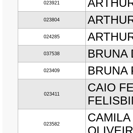
ARTHUR
023921
ARTHUR
023804
ARTHUR
024285
BRUNA 
037538
BRUNA 
023409
CAIO F
023411
FELISB
CAMILA
023582
OLIVEI