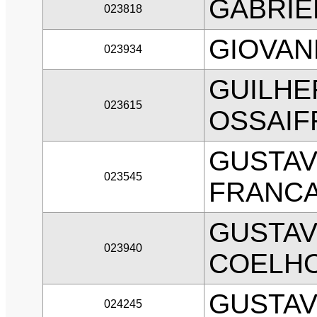
GABRIE
023818
GIOVAN
023934
GUILHE
023615
OSSAIF
GUSTAV
023545
FRANC
GUSTAV
023940
COELH
GUSTAV
024245