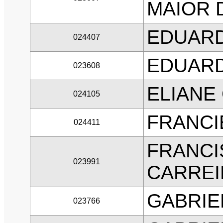
MAIOR 
EDUARD
024407
EDUARD
023608
ELIANE
024105
FRANCI
024411
FRANCI
023991
CARREI
GABRIE
023766