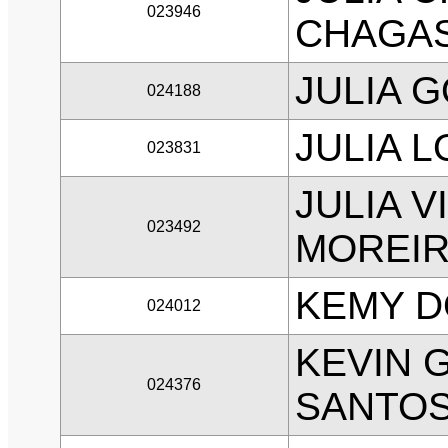
023946
CHAGA
JULIA 
024188
JULIA 
023831
JULIA V
023492
MOREI
KEMY D
024012
KEVIN G
024376
SANTO