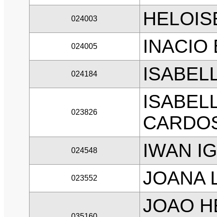
HELOIS
024003
INACIO
024005
ISABEL
024184
ISABEL
023826
CARDO
IWAN IG
024548
JOANA 
023552
JOAO H
035160