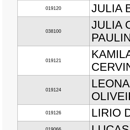
JULIA
019120
JULIA
038100
PAULI
KAMIL
019121
CERVI
LEONA
019124
OLIVE
LIRIO 
019126
LUCAS
019066