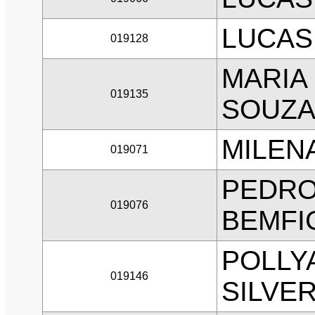
LUCAS
019128
MARIA
019135
SOUZ
MILEN
019071
PEDRO
019076
BEMFI
POLLY
019146
SILVER