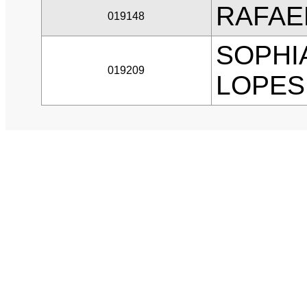
RAFAEL
019148
SOPHI
019209
LOPES