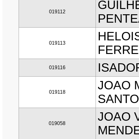
GUILH
019112
PENTE
HELOI
019113
FERRE
ISADO
019116
JOAO 
019118
SANTO
JOAO 
019058
MEND