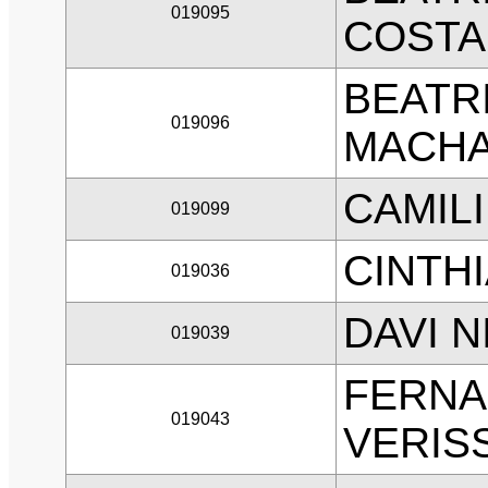
019095
COSTA
BEATR
019096
MACH
CAMILI
019099
CINTH
019036
DAVI 
019039
FERNA
019043
VERIS