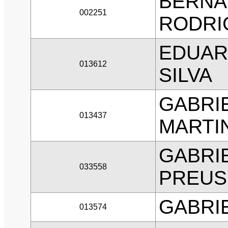
BERNA
002251
RODRI
EDUAR
013612
SILVA
GABRI
013437
MARTI
GABRI
033558
PREUS
GABRIE
013574