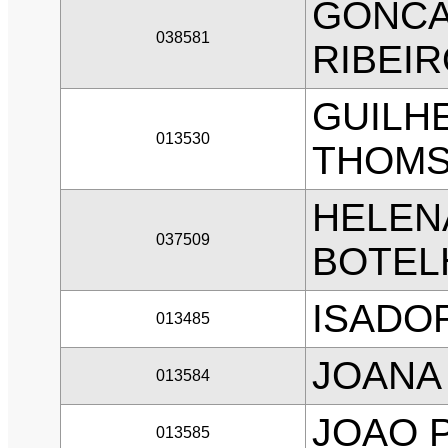
GONCA
038581
RIBEI
GUILH
013530
THOM
HELEN
037509
BOTEL
ISADO
013485
JOANA
013584
JOAO 
013585