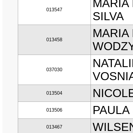
MARIA 
013547
SILVA
MARIA 
013458
WODZY
NATALI
037030
VOSNI
NICOL
013504
PAULA
013506
WILSE
013467