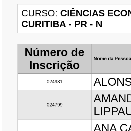
CURSO:
CIÊNCIAS ECO
CURITIBA - PR - N
Número de
Nome da Pessoa
Inscrição
ALON
024981
AMAND
024799
LIPPA
ANA C