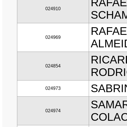
RAFAE
024910
SCHA
RAFAE
024969
ALMEI
RICAR
024854
RODR
SABRI
024973
SAMAR
024974
COLA