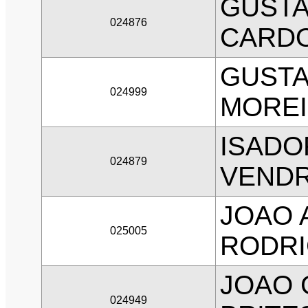
GUSTA
024876
CARD
GUSTA
024999
MOREI
ISADO
024879
VEND
JOAO 
025005
RODR
JOAO 
024949