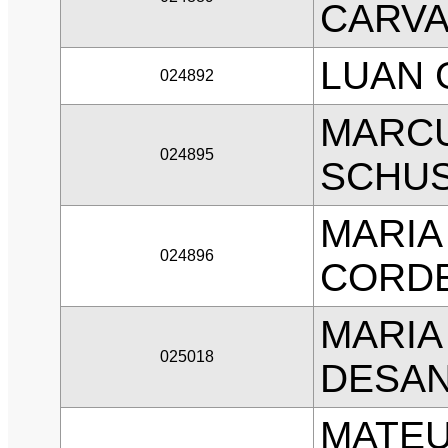
CARVA
LUAN 
024892
MARCU
024895
SCHU
MARIA
024896
CORD
MARIA
025018
DESA
MATEU