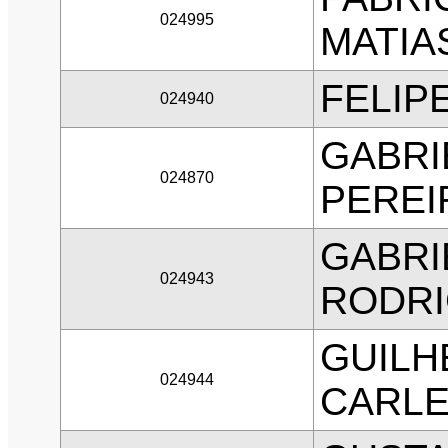
024995
MATIA
FELIP
024940
GABRI
024870
PEREI
GABRI
024943
RODRI
GUILH
024944
CARL