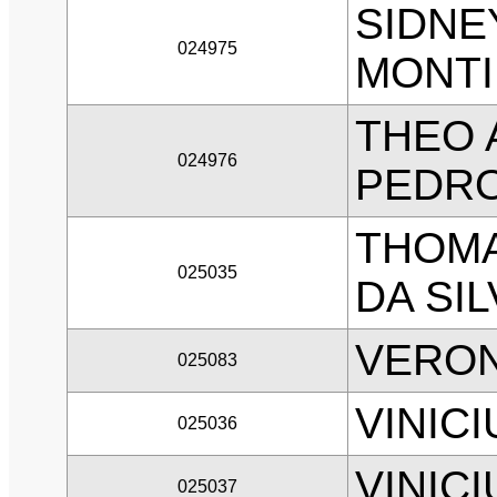
SIDNE
024975
MONTI
THEO
024976
PEDR
THOMA
025035
DA SIL
VERON
025083
VINIC
025036
VINICI
025037