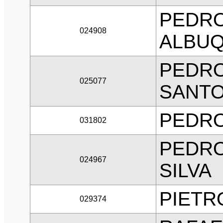
PEDRO
024908
ALBU
PEDRO
025077
SANT
PEDRO
031802
PEDRO
024967
SILVA
PIETR
029374