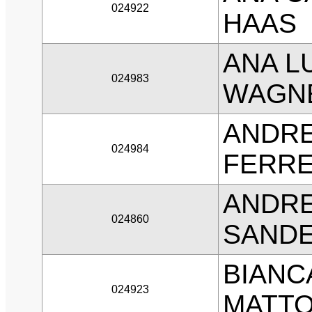
024922
HAAS
ANA L
024983
WAGN
ANDRE
024984
FERRE
ANDRE
024860
SAND
BIANC
024923
MATT