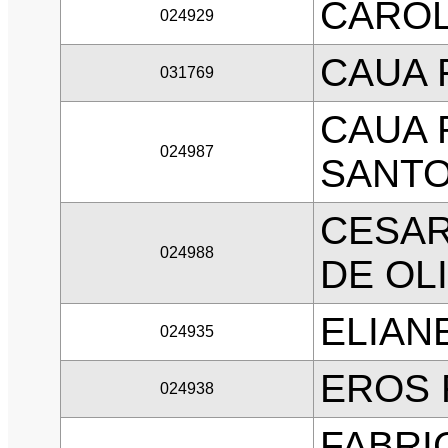
CAROL
024929
CAUA 
031769
CAUA 
024987
SANT
CESAR
024988
DE OL
ELIAN
024935
EROS 
024938
FABRI