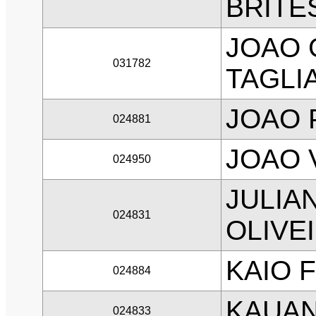
BRITE
JOAO 
031782
TAGLI
JOAO 
024881
JOAO 
024950
JULIA
024831
OLIVE
KAIO 
024884
KAUAN
024833