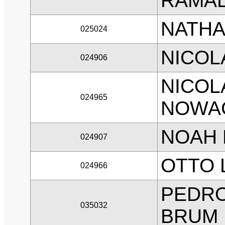
RAMA
NATHA
025024
NICOL
024906
NICOL
024965
NOWA
NOAH
024907
OTTO 
024966
PEDRO
035032
BRUM