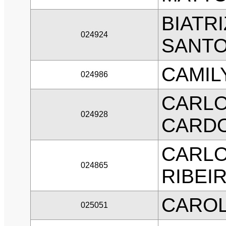
BIATR
024924
SANT
CAMIL
024986
CARLO
024928
CARD
CARLO
024865
RIBEI
CAROL
025051