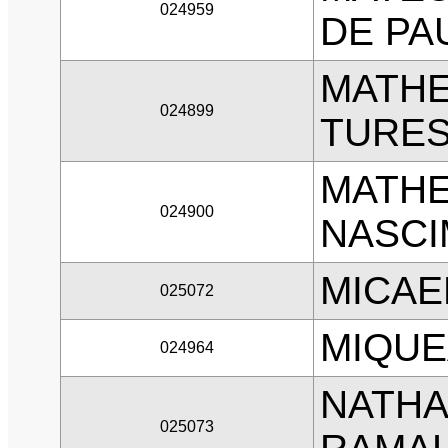
024959
DE PA
MATHE
024899
TURE
MATHE
024900
NASCI
MICAE
025072
MIQUE
024964
NATHA
025073