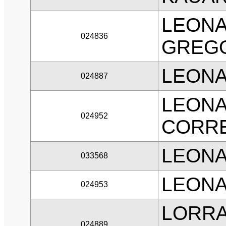
LEONA
024836
GREG
LEON
024887
LEONA
024952
CORR
LEONA
033568
LEONA
024953
LORRA
024889