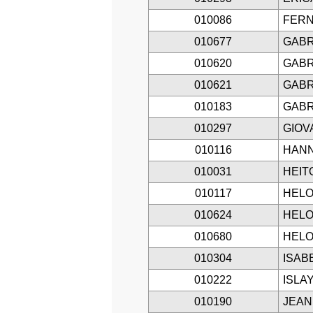
010086
FERN
010677
GABR
010620
GABR
010621
GABR
010183
GABR
010297
GIOV
010116
HANN
010031
HEIT
010117
HELO
010624
HELO
010680
HELO
010304
ISAB
010222
ISLA
010190
JEAN