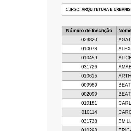
CURSO:
ARQUITETURA E URBANISMO
Número de Inscrição
Nome
034820
AGAT
010078
ALEX
010459
ALIC
031726
AMAB
010615
ARTH
009989
BEAT
002099
BEAT
010181
CARL
010114
CARO
031738
EMIL
010293
ERIC