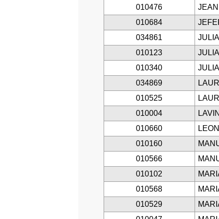
010476
JEAN
010684
JEFE
034861
JULI
010123
JULIA
010340
JULI
034869
LAUR
010525
LAUR
010004
LAVI
010660
LEON
010160
MANU
010566
MANU
010102
MARI
010568
MARI
010529
MARI