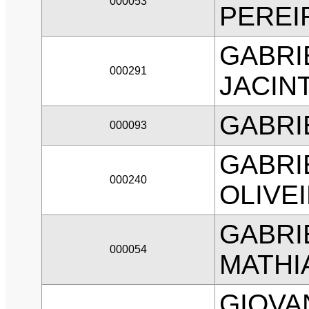
000053
PEREI
GABRI
000291
JACIN
GABRI
000093
GABRI
000240
OLIVE
GABRI
000054
MATHI
GIOVA