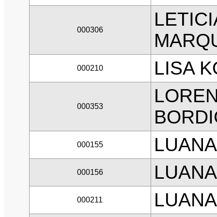
LETICI
000306
MARQ
LISA 
000210
LORE
000353
BORD
LUANA
000155
LUANA
000156
LUANA
000211