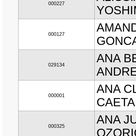
000227
YOSH
AMAND
000127
GONCA
ANA B
029134
ANDR
ANA C
000001
CAET
ANA J
000325
OZORI