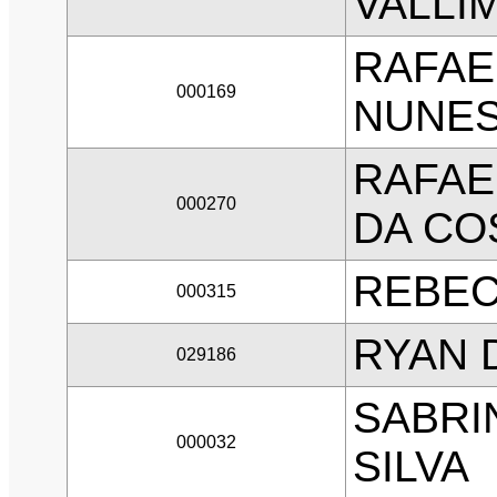
VALLI
RAFAE
000169
NUNE
RAFAE
000270
DA CO
REBEC
000315
RYAN 
029186
SABRI
000032
SILVA