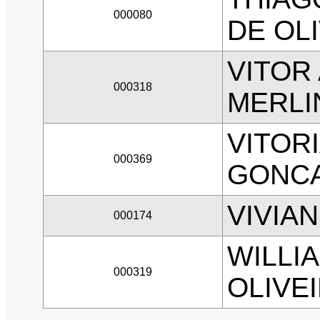
000080
DE OL
VITOR
000318
MERLI
VITOR
000369
GONC
VIVIA
000174
WILLI
000319
OLIVE