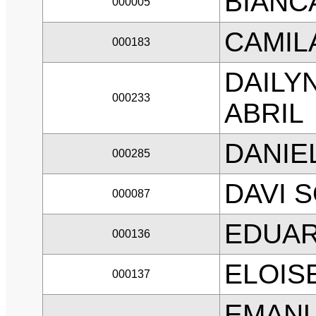
BIANC
000005
CAMIL
000183
DAILY
000233
ABRIL
DANIE
000285
DAVI S
000087
EDUAR
000136
ELOIS
000137
EMANU