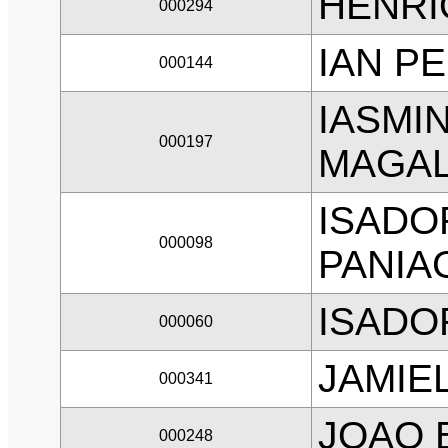
HENRI
000294
IAN P
000144
IASMI
000197
MAGA
ISADO
000098
PANIA
ISADO
000060
JAMIEL
000341
JOAO 
000248