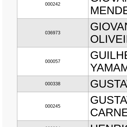
000242
MEND
GIOVA
036973
OLIVE
GUILH
000057
YAMA
GUSTA
000338
GUSTA
000245
CARNE