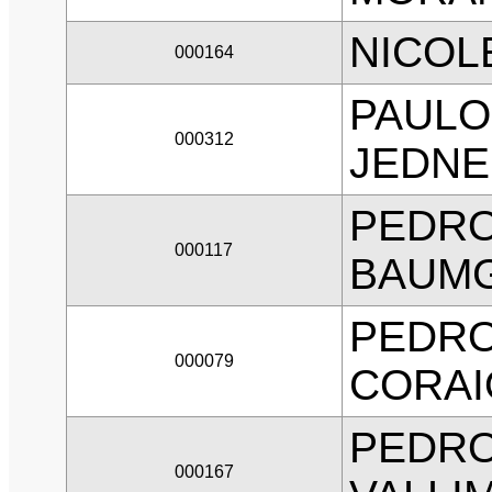
NICOL
000164
PAULO
000312
JEDNE
PEDRO
000117
BAUM
PEDRO
000079
CORAI
PEDRO
000167