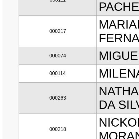
PACH
MARIA
000217
FERN
MIGUE
000074
MILEN
000114
NATHA
000263
DA SIL
NICKO
000218
MORA